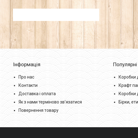
Інформація
Популярні
Про нас
Коробки 
Контакти
Крафт па
Доставка і оплата
Коробки 
Як з нами терміново зв'язатися
Бірки, ет
Повернення товару