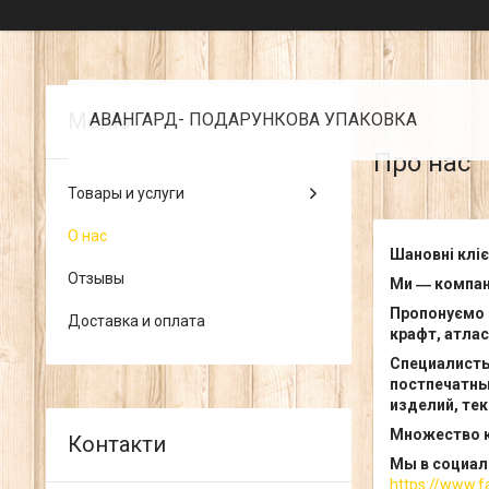
АВАНГАРД- ПОДАРУНКОВА УПАКОВКА
Про нас
Товары и услуги
О нас
Шановні кліє
Отзывы
Ми ― компані
Пропонуємо В
Доставка и оплата
крафт, атлас
Специалисты
постпечатны
изделий, те
Множество к
Мы в социаль
https://www.