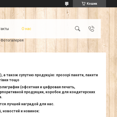
Кошик
такты
О нас
Фотогалерея
, а також супутню продукцію: прозорі пакети, пакети
стівки тощо
олиграфии (офсетная и цифровая печать,
орпоративной продукции, коробок для кондитерских
в.
тся лучшей наградой для нас.
, новостей и новинок: