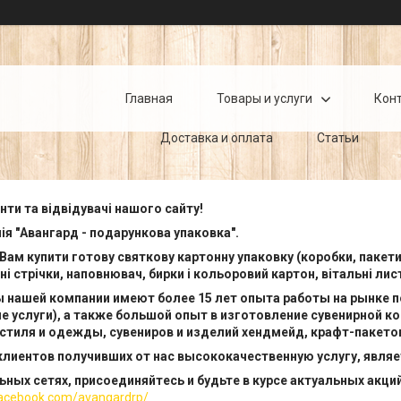
Главная
Товары и услуги
Кон
Доставка и оплата
Статьи
нти та відвідувачі нашого сайту!
я "Авангард - подарункова упаковка".
ам купити готову святкову картонну упаковку (коробки, пакети)
ні стрічки, наповнювач, бирки і кольоровий картон, вітальні ли
 нашей компании имеют более 15 лет опыта работы на рынке п
е услуги), а также большой опыт в изготовление сувенирной к
кстиля и одежды, сувениров и изделий хендмейд, крафт-пакето
лиентов получивших от нас высококачественную услугу, являе
ных сетях, присоединяйтесь и будьте в курсе актуальных акций
facebook.com/avangardrp/