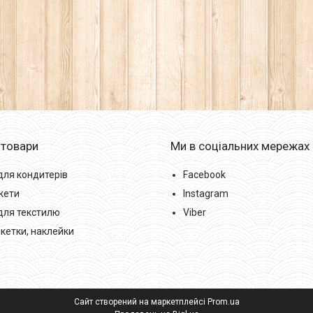
 товари
Ми в соціальних мережах
для кондитерів
Facebook
кети
Instagram
для текстилю
Viber
икетки, наклейки
Сайт створений на маркетплейсі
Prom.ua