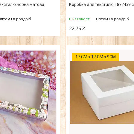
текстилю чорна матова
Коробка для текстилю 18х24х9 
Оптом і в роздріб
В наявності
Оптом і в роздріб
22,75 ₴
17 СМ х 17 СМ х 9СМ