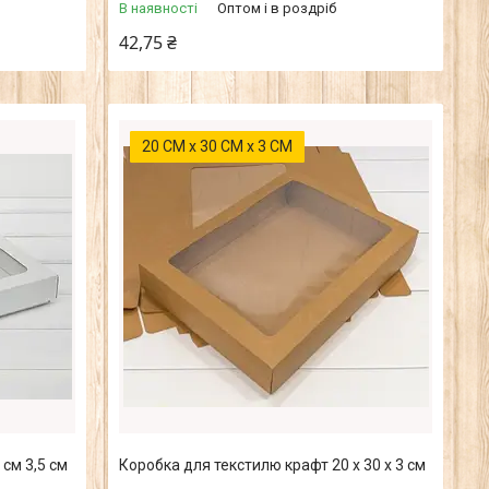
В наявності
Оптом і в роздріб
42,75 ₴
20 СМ х 30 СМ х 3 СМ
 см 3,5 см
Коробка для текстилю крафт 20 х 30 х 3 см