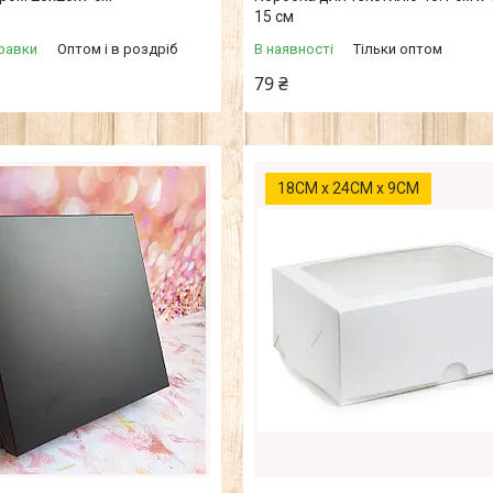
15 см
равки
Оптом і в роздріб
В наявності
Тільки оптом
79 ₴
18СМ х 24СМ х 9СМ