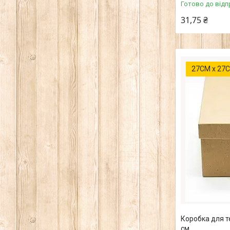
Готово до відп
31,75 ₴
27СМ х 27С
Коробка для те
см