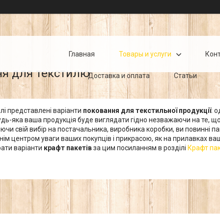
Главная
Товары и услуги
Кон
я для текстилю
Доставка и оплата
Статьи
ілі представлені варіанти
поковання для текстильної продукції
: 
дь-яка ваша продукція буде виглядати гідно незважаючи на те, що 
нюючи свій вибір на постачальника, виробника коробки, ви повинні
ім центром уваги ваших покупців і прикрасою, як на прилавках ваши
рати варіанти
крафт пакетів
за цим посиланням в розділі
Крафт па