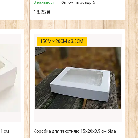
В наявності
Оптом і в роздріб
18,25 ₴
15СМ х 20СМ х 3,5СМ
11 см
Коробка для текстилю 15х20х3,5 см біла