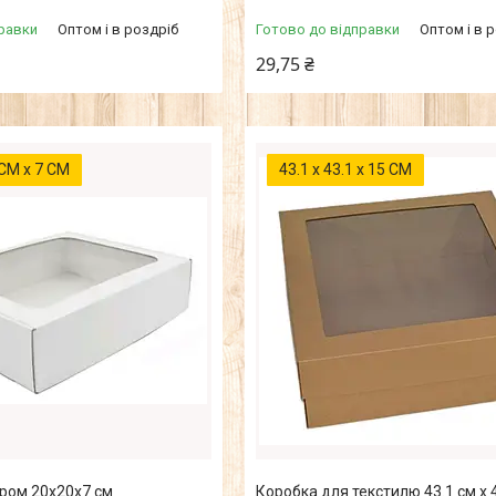
равки
Оптом і в роздріб
Готово до відправки
Оптом і в 
29,75 ₴
 СМ х 7 СМ
43.1 х 43.1 х 15 СМ
ром 20х20х7 см
Коробка для текстилю 43.1 см х 4