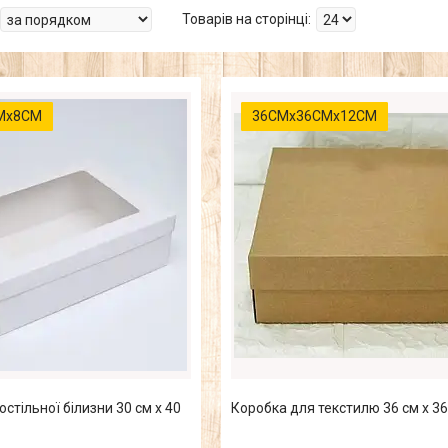
Мх8СМ
36СМх36СМх12СМ
стільної білизни 30 см х 40
Коробка для текстилю 36 см х 36