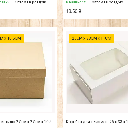
равки
Оптом і в роздріб
В наявності
Оптом і в роздріб
18,50 ₴
М х 10,5СМ
25СМ х 33СМ х 11СМ
кстилю 27 см х 27 см х 10,5
Коробка для текстилю 25 х 33 х 