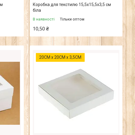
см
Коробка для текстилю 15,5х15,5х3,5 см
біла
В наявності
Тільки оптом
10,50 ₴
20СМ х 20СМ х 3,5СМ