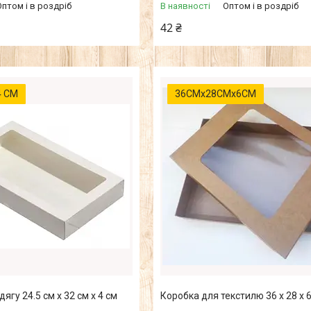
Оптом і в роздріб
В наявності
Оптом і в роздріб
42 ₴
 4 СМ
36СМх28СМх6СМ
ягу 24.5 см х 32 см х 4 см
Коробка для текстилю 36 х 28 х 