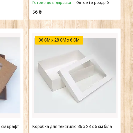
Готово до відправки
Оптом і в роздріб
56 ₴
36 СМ х 28 СМ х 6 СМ
6 см крафт
Коробка для текстилю 36 х 28 х 6 см біла