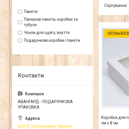
Пакети
Паперові пакети, коробки та
тубуси
Чохли для одягу, взуття
30СМх40С
Подарункові коробки і пакети
АВАНГАРД - ПОДАРУНКОВА
УПАКОВКА
Коробка для по
см х 8 см
62370, Солоницівка, Україна