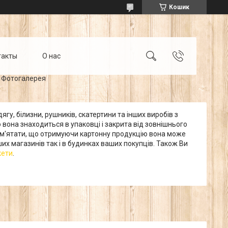
Кошик
такты
О нас
Фотогалерея
одягу, білизни, рушників, скатертини та інших виробів з
вона знаходиться в упаковці і закрита від зовнішнього
 пам'ятати, що отримуючи картонну продукцію вона може
х магазинів так і в будинках ваших покупців.
Також Ви
кети
.