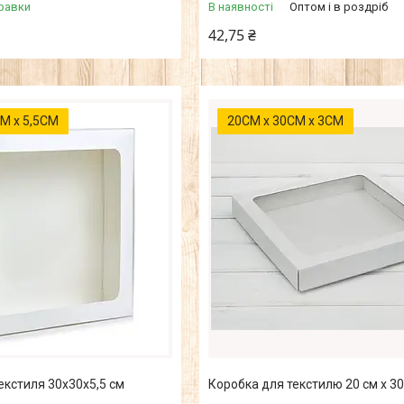
равки
В наявності
Оптом і в роздріб
42,75 ₴
М х 5,5СМ
20СМ х 30СМ х 3СМ
екстиля 30х30х5,5 см
Коробка для текстилю 20 см х 30