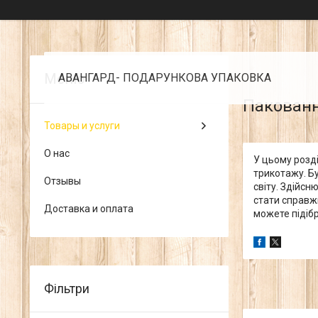
АВАНГАРД- ПОДАРУНКОВА УПАКОВКА
Пакованн
Товары и услуги
О нас
У цьому розд
трикотажу. Бу
Отзывы
світу. Здійс
стати справжн
Доставка и оплата
можете підіб
Фільтри