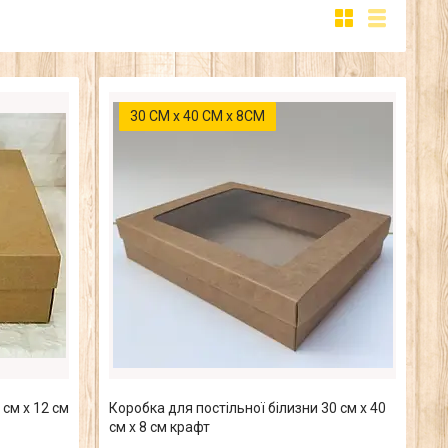
30 СМ х 40 СМ х 8СМ
 см х 12 см
Коробка для постільної білизни 30 см х 40
см х 8 см крафт