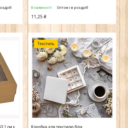
роздріб
В наявності
Оптом і в роздріб
11,25 ₴
Текстиль
3.1 см х
Коробка для текстилю біла