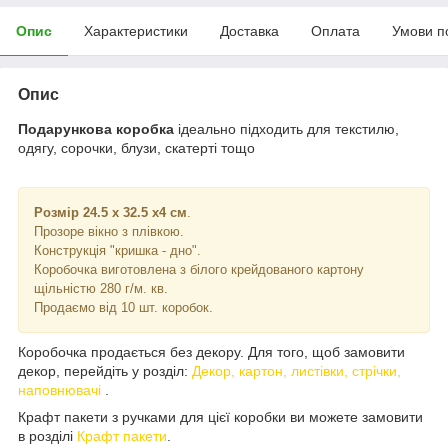
Опис
Характеристики
Доставка
Оплата
Умови п
Опис
Подарункова коробка
ідеально підходить
для текстилю,
одягу, сорочки, блузи, скатерті тощо
Розмір 24.5 х 32.5 х4 см
.
Прозоре вікно з плівкою.
Конструкція "кришка - дно".
Коробочка виготовлена з білого крейдованого картону
щільністю 280 г/м. кв.
Продаємо від 10 шт. коробок.
Коробочка продається без декору. Для того, щоб замовити
декор, перейдіть у розділ:
Декор, картон, листівки, стрічки,
наповнювачі
.
Крафт пакети з ручками для цієї коробки ви можете замовити
в розділі
Крафт пакети
.