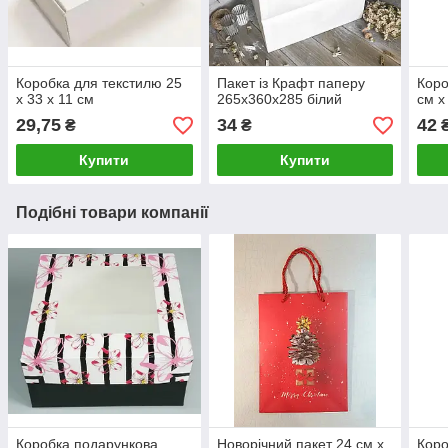
Коробка для текстилю 25
Пакет із Крафт паперу
Коро
х 33 х 11 см
265х360х285 білий
см х
29,75
34
42
₴
₴
Купити
Купити
Подібні товари компанії
Коробка подарункова
Новорічний пакет 24 см х
Коро