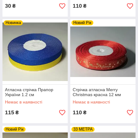
30
110
₴
₴
Новинка
Новий Рік
Атласна стрічка Прапор
Стрічка атласна Merry
України 1.2 см
Christmas красна 12 мм
Немає в наявності
Немає в наявності
115
110
₴
₴
Новий Рік
33 МЕТРА