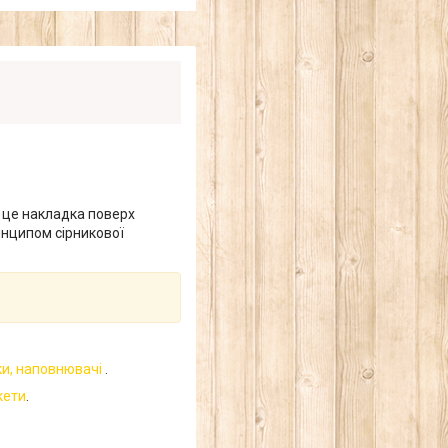
и це накладка поверх
инципом сірникової
чки, наповнювачі
.
кети
.