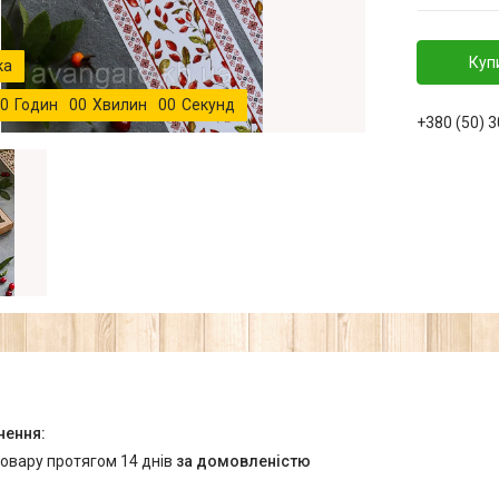
Куп
0
Годин
0
0
Хвилин
0
0
Секунд
+380 (50) 
товару протягом 14 днів
за домовленістю