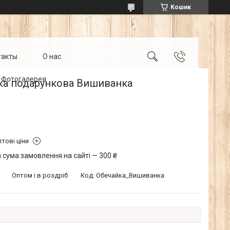
Кошик
такты
О нас
Фотогалерея
ка подарункова Вишиванка
тові ціни
 сума замовлення на сайті — 300 ₴
Оптом і в роздріб
Код:
Обечайка_Вишиванка