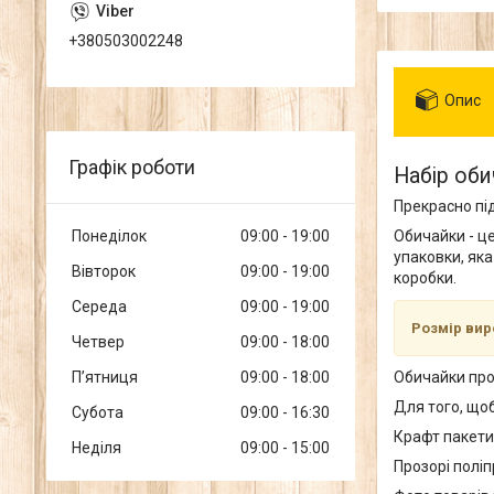
+380503002248
Опис
Графік роботи
Набір оби
Прекрасно пі
Понеділок
09:00
19:00
Обичайки - ц
упаковки, яка
Вівторок
09:00
19:00
коробки.
Середа
09:00
19:00
Розмір виро
Четвер
09:00
18:00
Пʼятниця
09:00
18:00
Обичайки про
Для того, щоб
Субота
09:00
16:30
Крафт пакети 
Неділя
09:00
15:00
Прозорі поліп