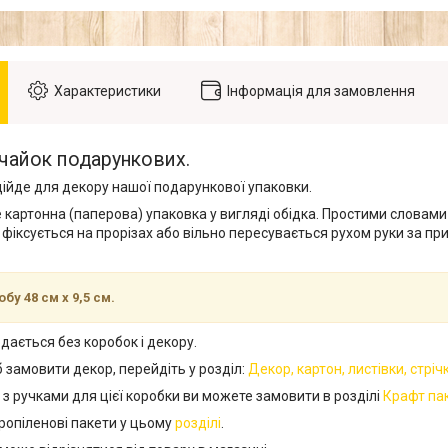
Характеристики
Інформація для замовлення
чайок подарункових.
дійде для декору нашої подарункової упаковки.
е картонна (паперова) упаковка у вигляді обідка. Простими словам
 фіксується на прорізах або вільно пересувається рухом руки за пр
бу 48 см х 9,5 см.
дається без коробок і декору.
 замовити декор, перейдіть у розділ:
Декор, картон, листівки, стрі
з ручками для цієї коробки ви можете замовити в розділі
Крафт па
ропіленові пакети у цьому
розділі
.