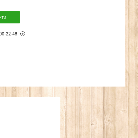
ити
300-22-48