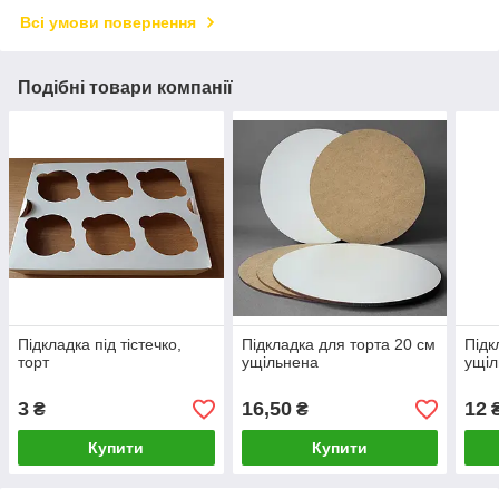
Всі умови повернення
Подібні товари компанії
Підкладка під тістечко,
Підкладка для торта 20 см
Підк
торт
ущільнена
ущіл
3
16,50
12
₴
₴
Купити
Купити