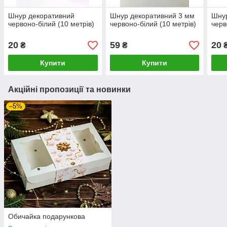
Шнур декоративний
Шнур декоративний 3 мм
Шну
червоно-білий (10 метрів)
червоно-білий (10 метрів)
черв
20
59
20
₴
₴
Купити
Купити
Акційні пропозиції та новинки
–5%
Обичайка подарункова