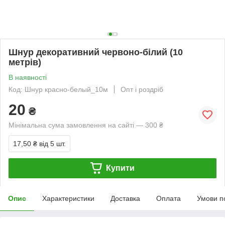
Шнур декоративний червоно-білий (10
метрів)
В наявності
Код: Шнур красно-белый_10м
Опт і роздріб
20
₴
Мінімальна сума замовлення на сайті — 300 ₴
17,50 ₴
від 5 шт.
Купити
Опис
Характеристики
Доставка
Оплата
Умови п