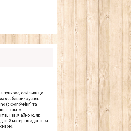
 прикрас, оскільки це
без особливих зусиль
ng (скрапбукінг) та
 Тишею також
ів, і, звичайно ж, як
яд цей матеріал здається
асивою.