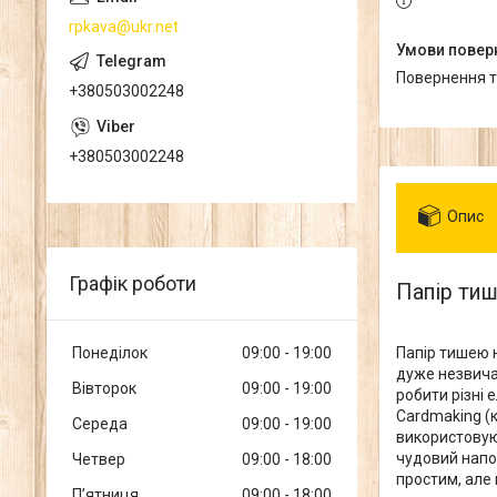
rpkava@ukr.net
повернення 
+380503002248
+380503002248
Опис
Графік роботи
Папір тиш
Понеділок
09:00
19:00
Папір тишею 
дуже незвича
Вівторок
09:00
19:00
робити різні 
Cardmaking (ка
Середа
09:00
19:00
використовуют
чудовий напо
Четвер
09:00
18:00
простим, але 
Пʼятниця
09:00
18:00