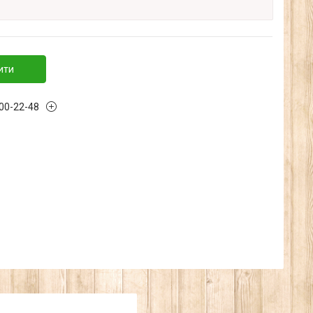
ити
300-22-48