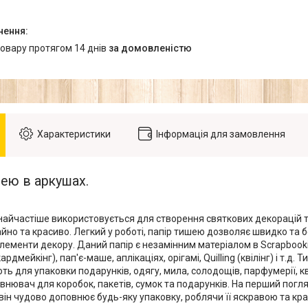
товару протягом 14 днів
за домовленістю
Характеристики
Інформація для замовлення
ею в аркушах.
найчастіше використовується для створення святкових декорацій та
йно та красиво. Легкий у роботі, папір тишею дозволяє швидко та 
елементи декору. Даний папір є незамінним матеріалом в Scrapbooki
рдмейкінг), пап'є-маше, аплікаціях, орігамі, Quilling (квілінг) і т.д.
ь для упаковки подарунків, одягу, мила, солодощів, парфумерії, квіт
внювач для коробок, пакетів, сумок та подарунків. На перший погл
він чудово доповнює будь-яку упаковку, роблячи її яскравою та кр