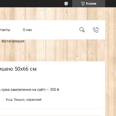
Кошик
такты
О нас
Фотогалерея
тишею 50х66 см
 сума замовлення на сайті — 300 ₴
Код:
Тишью_червоний