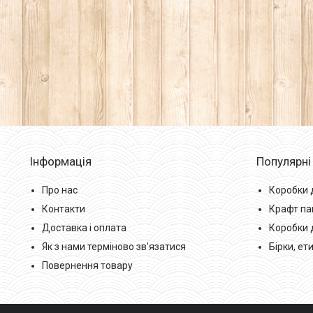
Інформація
Популярні
Про нас
Коробки 
Контакти
Крафт па
Доставка і оплата
Коробки 
Як з нами терміново зв'язатися
Бірки, ет
Повернення товару