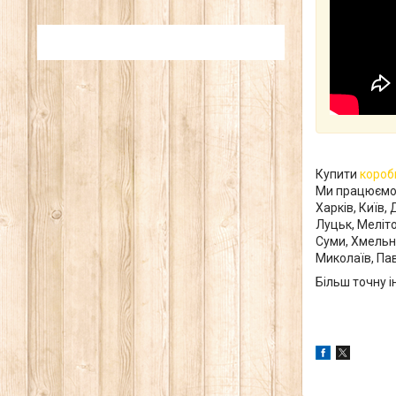
Купити
короб
Ми працюємо з
Харків, Київ,
Луцьк, Меліто
Суми, Хмельни
Миколаїв, Пав
Більш точну 