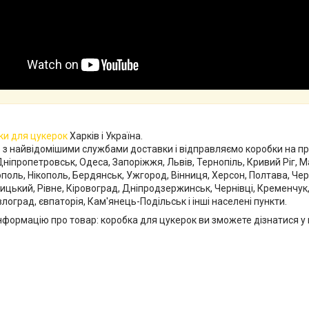
ки для цукерок
Харків і Україна.
 найвідомішими службами доставки і відправляємо коробки на протя
 Дніпропетровськ, Одеса, Запоріжжя, Львів, Тернопіль, Кривий Ріг, М
поль, Нікополь, Бердянськ, Ужгород, Вінниця, Херсон, Полтава, Чер
цький, Рівне, Кіровоград, Дніпродзержинськ, Чернівці, Кременчук,
лоград, євпаторія, Кам'янець-Подільськ і інші населені пункти.
інформацію про товар: коробка для цукерок ви зможете дізнатися 