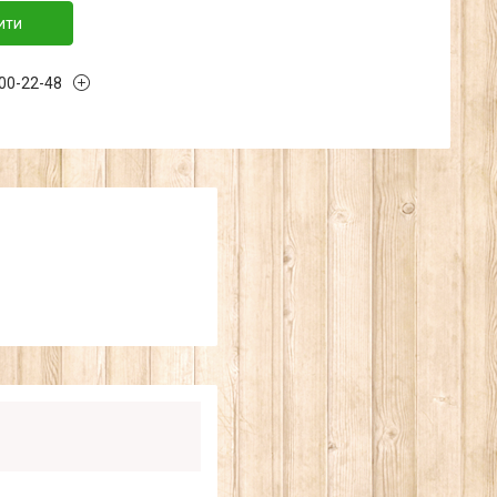
ити
300-22-48