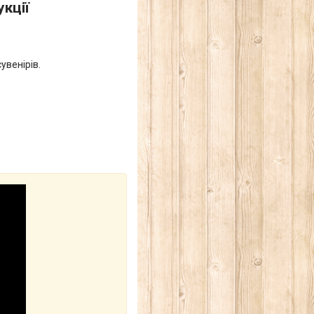
кції
увенірів.