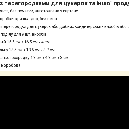
з перегородками для цукерок та іншої проду
рафт, без печатки, виготовлена з картону.
оробки: кришка-дно, без вікна.
 перегородки для цукерок або дрібних кондитерських виробів або с
оділу для 9 шт. виробів.
ій 16,5 см х 16,5 см х 4 см.
мір 13,5 см х 13,5 см х 3,7 см.
ньої осередку 4,3 см х 4,3 см х 3 см.
0 коробок !