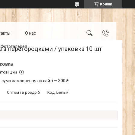
Кошик
такты
О нас
Фотогалерея
 з перегородками / упаковка 10 шт
аковка
тові ціни
 сума замовлення на сайті — 300 ₴
Оптом і в роздріб
Код:
Белый