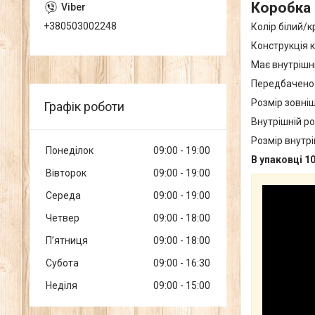
Коробка 
+380503002248
Колір білий/к
Конструкція к
Має внутрішні
Передбачено п
Розмір зовнішн
Графік роботи
Внутрішній роз
Розмір внутріш
Понеділок
09:00
19:00
В упаковці 1
Вівторок
09:00
19:00
Середа
09:00
19:00
Четвер
09:00
18:00
Пʼятниця
09:00
18:00
Субота
09:00
16:30
Неділя
09:00
15:00