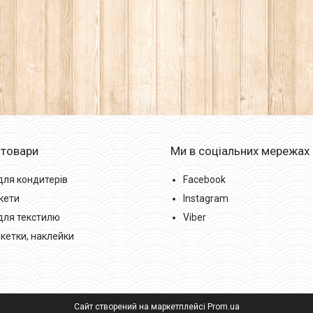
 товари
Ми в соціальних мережах
для кондитерів
Facebook
кети
Instagram
для текстилю
Viber
икетки, наклейки
Сайт створений на маркетплейсі
Prom.ua