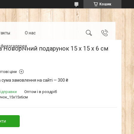
Кошик
такты
О нас
Фотогалерея
 Новорічний подарунок 15 х 15 х 6 см
тові ціни
 сума замовлення на сайті — 300 ₴
відправки
Оптом і в роздріб
нок_15х15х6см
ити