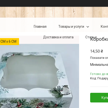
Главная
Товары и услуги
Кон
Доставка и оплата
Статьи
Коробка
 СМ х 6 СМ
14,50 ₴
Показати оп
Мінімальна
Готово до 
Код:
Подару
Куп