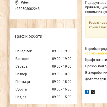
Подарункова 
пряників, цук
+380503002248
невеликих сув
Розмір коро
кришка має 
Графік роботи
Коробка прода
Понеділок
09:00
19:00
стрічки, нап
Вівторок
09:00
19:00
Крафт пакети 
Прозорі поліп
Середа
09:00
19:00
Всі коробочки
Четвер
09:00
18:00
Фото товарів 
Пʼятниця
09:00
18:00
Субота
09:00
16:30
Неділя
09:00
15:00