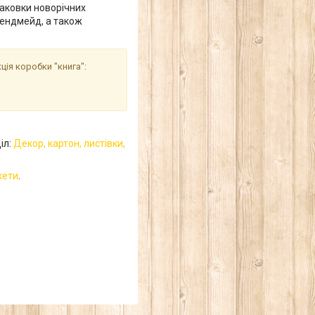
аковки новорічних
 хендмейд, а також
ція коробки "книга":
іл:
Декор, картон, листівки,
кети
.