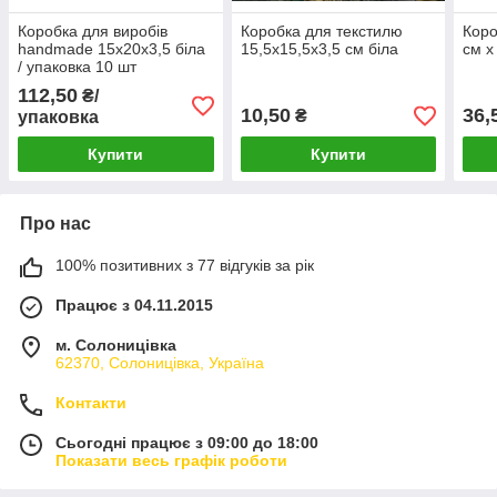
Коробка для виробів
Коробка для текстилю
Коро
handmade 15х20х3,5 біла
15,5х15,5х3,5 см біла
см х
/ упаковка 10 шт
112,50
₴/
10,50
36,
₴
упаковка
Купити
Купити
Про нас
100% позитивних з 77 відгуків за рік
Працює з 04.11.2015
м. Солоницівка
62370, Солоницівка, Україна
Контакти
Сьогодні працює з 09:00 до 18:00
Показати весь графік роботи