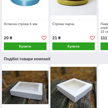
Атласна стрічка 6 мм
Стрічка парча
Паке
клей
15 с
20
21
111
₴
₴
Купити
Купити
Подібні товари компанії