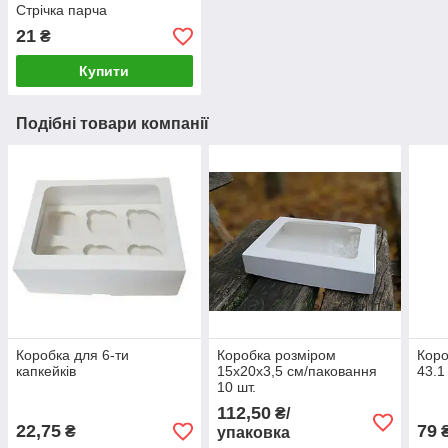
Стрічка парча
21
₴
Купити
Подібні товари компанії
Коробка для 6-ти
Коробка розміром
Коро
капкейків
15х20х3,5 см/паковання
43.1
10 шт.
112,50
₴/
22,75
79
₴
упаковка