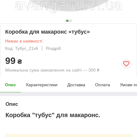
Коробка для макаронс «тубус»
Немає в наявності
Код: Тубус_21х6
Роздріб
99
₴
Мінімальна сума замовлення на сайті — 300 ₴
Опис
Характеристики
Доставка
Оплата
Умови п
Опис
Коробка "тубус" для макаронс.