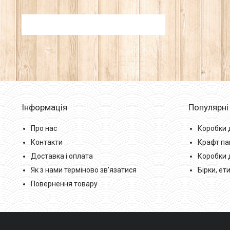
Інформація
Популярні
Про нас
Коробки 
Контакти
Крафт па
Доставка і оплата
Коробки 
Як з нами терміново зв'язатися
Бірки, ет
Повернення товару