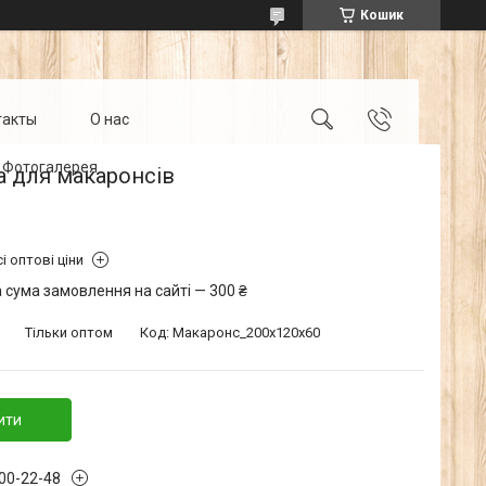
Кошик
такты
О нас
Фотогалерея
а для макаронсів
і оптові ціни
 сума замовлення на сайті — 300 ₴
Тільки оптом
Код:
Макаронс_200х120х60
ити
300-22-48