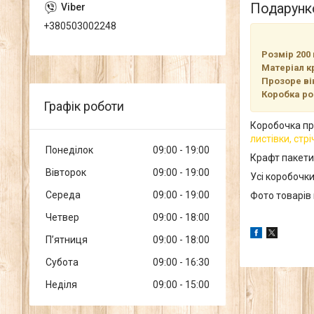
Подарунко
+380503002248
Розмір 200
Матеріал к
Прозоре ві
Коробка ро
Графік роботи
Коробочка про
листівки, стр
Понеділок
09:00
19:00
Крафт пакети 
Вівторок
09:00
19:00
Усі коробочк
Середа
09:00
19:00
Фото товарів 
Четвер
09:00
18:00
Пʼятниця
09:00
18:00
Субота
09:00
16:30
Неділя
09:00
15:00