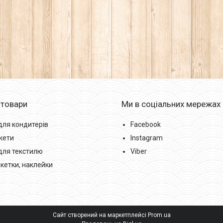
 товари
Ми в соціальних мережах
для кондитерів
Facebook
кети
Instagram
для текстилю
Viber
икетки, наклейки
Сайт створений на маркетплейсі
Prom.ua